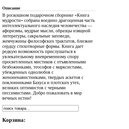
Описание
В роскошном подарочном сборнике «Книга
мудрости» собрана воедино драгоценная часть
интеллектуального наследия человечества —
афоризмы, мудрые мысли, образцы изящной
литературы, сакральные заповеди,
жемчужины философских трактатов, близкие
сердцу стихотворные формы. Книга дает
редкую возможность прислушаться к
увлекательному вневременному спору
просветленных мистиков с отъявленными
безбожниками, теософов с марксистами,
убежденных однолюбов с
женоненавистниками, твердых аскетов с
поклонниками Бахуса и плотских утех,
великих оптимистов с черными
пессимистами. Добро пожаловать в мир
вечных истин!
Корзина: