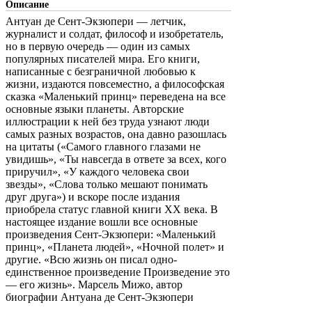
Описание
Антуан де Сент-Экзюпери — летчик,
журналист и солдат, философ и изобретатель,
но в первую очередь — один из самых
популярных писателей мира. Его книги,
написанные с безграничной любовью к
жизни, издаются повсеместно, а философская
сказка «Маленький принц» переведена на все
основные языки планеты. Авторские
иллюстрации к ней без труда узнают люди
самых разных возрастов, она давно разошлась
на цитаты («Самого главного глазами не
увидишь», «Ты навсегда в ответе за всех, кого
приручил», «У каждого человека свои
звезды», «Слова только мешают понимать
друг друга») и вскоре после издания
приобрела статус главной книги ХХ века. В
настоящее издание вошли все основные
произведения Сент-Экзюпери: «Маленький
принц», «Планета людей», «Ночной полет» и
другие. «Всю жизнь он писал одно-
единственное произведение Произведение это
— его жизнь». Марсель Мижо, автор
биографии Антуана де Сент-Экзюпери