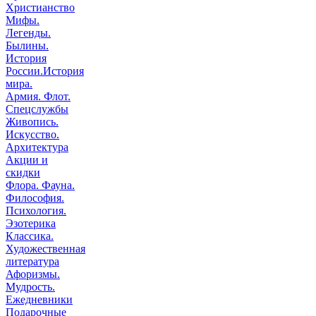
Христианство
Мифы.
Легенды.
Былины.
История
России.История
мира.
Армия. Флот.
Спецслужбы
Живопись.
Искусство.
Архитектура
Акции и
скидки
Флора. Фауна.
Философия.
Психология.
Эзотерика
Классика.
Художественная
литература
Афоризмы.
Мудрость.
Ежедневники
Подарочные