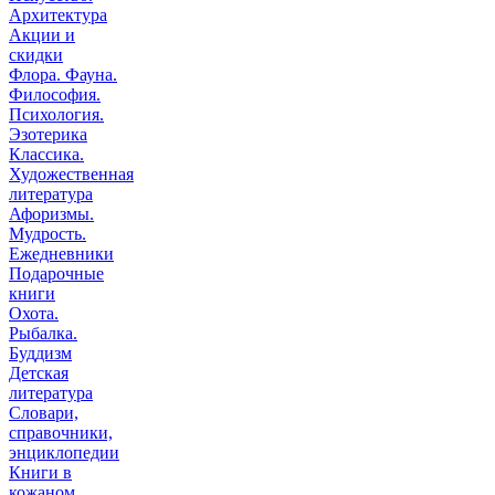
Архитектура
Акции и
скидки
Флора. Фауна.
Философия.
Психология.
Эзотерика
Классика.
Художественная
литература
Афоризмы.
Мудрость.
Ежедневники
Подарочные
книги
Охота.
Рыбалка.
Буддизм
Детская
литература
Словари,
справочники,
энциклопедии
Книги в
кожаном