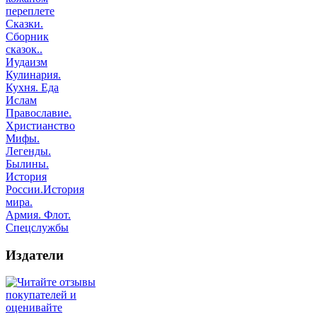
переплете
Сказки.
Сборник
сказок..
Иудаизм
Кулинария.
Кухня. Еда
Ислам
Православие.
Христианство
Мифы.
Легенды.
Былины.
История
России.История
мира.
Армия. Флот.
Спецслужбы
Издатели