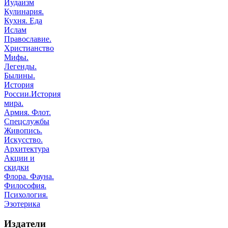
Иудаизм
Кулинария.
Кухня. Еда
Ислам
Православие.
Христианство
Мифы.
Легенды.
Былины.
История
России.История
мира.
Армия. Флот.
Спецслужбы
Живопись.
Искусство.
Архитектура
Акции и
скидки
Флора. Фауна.
Философия.
Психология.
Эзотерика
Издатели