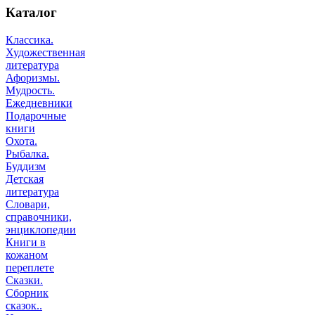
Каталог
Классика.
Художественная
литература
Афоризмы.
Мудрость.
Ежедневники
Подарочные
книги
Охота.
Рыбалка.
Буддизм
Детская
литература
Словари,
справочники,
энциклопедии
Книги в
кожаном
переплете
Сказки.
Сборник
сказок..