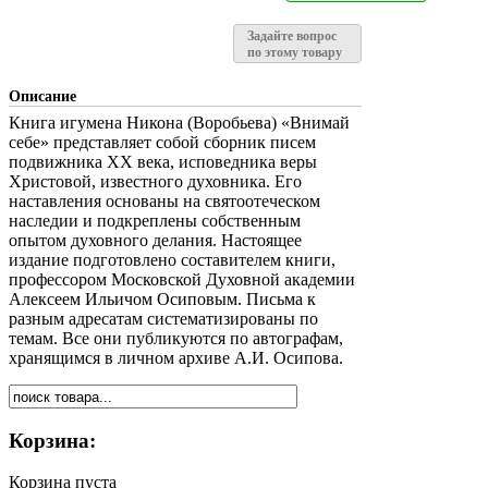
Задайте вопрос
по этому товару
Описание
Книга игумена Никона (Воробьева) «Внимай
себе» представляет собой сборник писем
подвижника XX века, исповедника веры
Христовой, известного духовника. Его
наставления основаны на святоотеческом
наследии и подкреплены собственным
опытом духовного делания. Настоящее
издание подготовлено составителем книги,
профессором Московской Духовной академии
Алексеем Ильичом Осиповым. Письма к
разным адресатам систематизированы по
темам. Все они публикуются по автографам,
хранящимся в личном архиве А.И. Осипова.
Корзина:
Корзина пуста