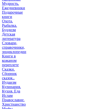
Мудрость.
Ежедневники
Подарочные
книги
Охота.
Рыбалка.
Буддизм
Детская
литература
Словари,
справочники,
энциклопедии
Книги в
кожаном
переплете
Сказки.
Сборник
сказок..
Иудаизм
Кулинария.
Кухня. Еда
Ислам
Православие.
Христианство
Мифы.