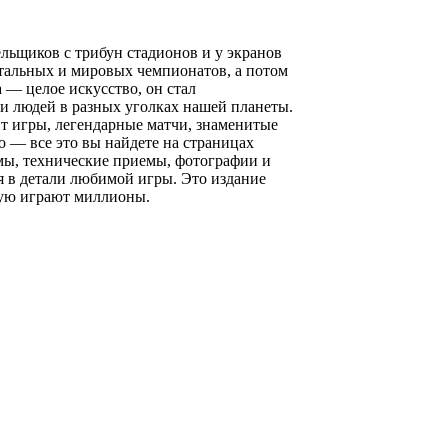
ьщиков с трибун стадионов и у экранов
нтальных и мировых чемпионатов, а потом
 — целое искусство, он стал
 людей в разных уголках нашей планеты.
т игры, легендарные матчи, знаменитые
 — все это вы найдете на страницах
мы, технические приемы, фотографии и
я в детали любимой игры. Это издание
рую играют миллионы.