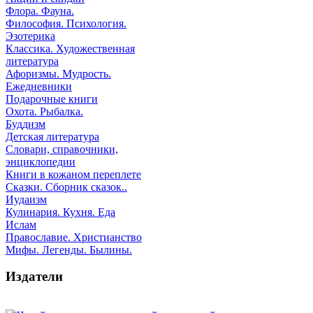
Флора. Фауна.
Философия. Психология.
Эзотерика
Классика. Художественная
литература
Афоризмы. Мудрость.
Ежедневники
Подарочные книги
Охота. Рыбалка.
Буддизм
Детская литература
Словари, справочники,
энциклопедии
Книги в кожаном переплете
Сказки. Сборник сказок..
Иудаизм
Кулинария. Кухня. Еда
Ислам
Православие. Христианство
Мифы. Легенды. Былины.
Издатели