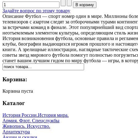
Задайте вопрос по этому товару
Описание
Футбол — спорт номер один в мире. Миллионы болел
телевизоров с азартом следят за отборочными турами контине
за встречами команд в финале. Этот популярнейший вид спорта
неотъемлемым элементом культуры, определяющим стиль жизни
История возникновения футбола, основные правила и регламен
клубы, биографии выдающихся игроков прошлого и настоящего
книги. А зрелищные иллюстрации, наглядные тактические схе
советы звезд мирового футбола помогут полностью погрузитьс
станет вашим лучшим гидом по миру футбола — игры, в кото
Корзина:
Корзина пуста
Каталог
История России.История мира.
Армия. Флот. Спецслужбы
Живопись. Искусство.
Архитектура
Акции и скидки