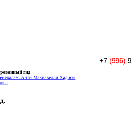
+7
(996)
9
рованный гид.
генералам. Анти-Макиавелли.
Хадисы
хова
д.