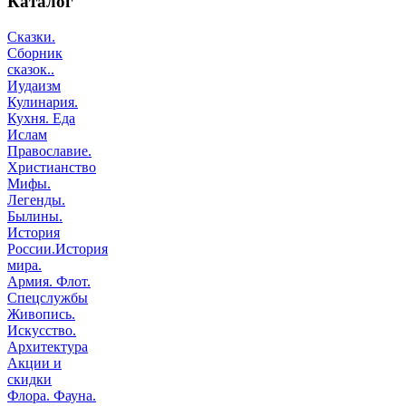
Каталог
Сказки.
Сборник
сказок..
Иудаизм
Кулинария.
Кухня. Еда
Ислам
Православие.
Христианство
Мифы.
Легенды.
Былины.
История
России.История
мира.
Армия. Флот.
Спецслужбы
Живопись.
Искусство.
Архитектура
Акции и
скидки
Флора. Фауна.