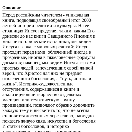
Описание
Перед российским читателем - уникальная
книга, подводящая своеобразный итог 2000-
летней истории религии и культуры. На ее
страницах Иисус предстает таким, каким Его
донесли до нас книги Священного Писания и
многие исторические источники; мы видим
Иисуса взеркале мировых религий; Иисус
проходит перед нами, облеченный иногда в
прозрачные, иногда в тяжеловесные формулы
догматов; наконец, мы видим Иисуса глазами
простых людей, запечатлевших своей живой
верой, что Христос для них не предмет
отвлеченного богословия, а "путь, истина и
жизнь". Историко-художественные
отступления, содержащиеся в книге и
анализирующие творчество отдельных
мастеров или тематическую группу
произведений, позволяют образно дополнить
каждую тему и высветить то, что не всегда
становится доступным через слово, наглядно
показать живую связь искусства и богословия.
И статьи богословов, и историко-
художественные экскурсы гармонично