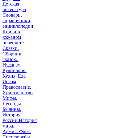
Детская
литература
Словари,
справочники,
энциклопедии
Книги в
кожаном
переплете
Сказки.
Сборник
сказок..
Иудаизм
Кулинария.
Кухня. Еда
Ислам
Православие.
Христианство
Мифы.
Легенды.
Былины.
История
России.История
мира.
Армия. Флот.
Спецслужбы