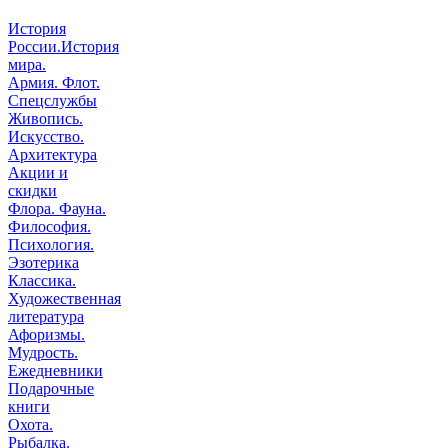
История
России.История
мира.
Армия. Флот.
Спецслужбы
Живопись.
Искусство.
Архитектура
Акции и
скидки
Флора. Фауна.
Философия.
Психология.
Эзотерика
Классика.
Художественная
литература
Афоризмы.
Мудрость.
Ежедневники
Подарочные
книги
Охота.
Рыбалка.