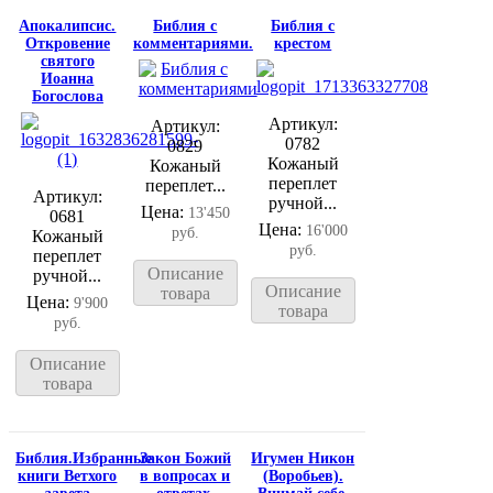
Апокалипсис.
Библия с
Библия с
Откровение
комментариями.
крестом
святого
Иоанна
Богослова
Артикул:
Артикул:
0782
0829
Кожаный
Кожаный
переплет
переплет...
Артикул:
ручной...
Цена:
13'450
0681
Цена:
16'000
руб.
Кожаный
руб.
переплет
Описание
ручной...
Описание
товара
Цена:
9'900
товара
руб.
Описание
товара
Библия.Избранные
Закон Божий
Игумен Никон
книги Ветхого
в вопросах и
(Воробьев).