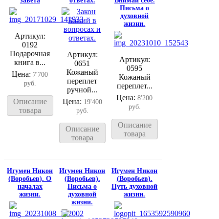
завета
ответах.
Внимай себе.
Письма о
духовной
жизни.
Артикул:
0192
Подарочная
Артикул:
Артикул:
книга в...
0651
0595
Кожаный
Цена:
7'700
Кожаный
переплет
руб.
переплет...
ручной...
Цена:
8'200
Описание
Цена:
19'400
руб.
товара
руб.
Описание
Описание
товара
товара
Игумен Никон
Игумен Никон
Игумен Никон
(Воробьев). О
(Воробьев).
(Воробьев).
началах
Письма о
Путь духовной
жизни.
духовной
жизни.
жизни.