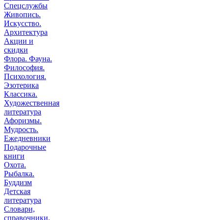
Спецслужбы
Живопись.
Искусство.
Архитектура
Акции и
скидки
Флора. Фауна.
Философия.
Психология.
Эзотерика
Классика.
Художественная
литература
Афоризмы.
Мудрость.
Ежедневники
Подарочные
книги
Охота.
Рыбалка.
Буддизм
Детская
литература
Словари,
справочники,