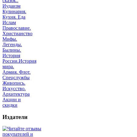
сказок..
Иудаизм
Кулинария.
Кухня. Еда
Ислам
Православие.
Христианство
Мифы.
Легенды.
Былины.
История
России.История
мира.
Армия. Флот.
Спецслужбы
Живопись.
Искусство.
Архитектура
Акции и
скидки
Издатели