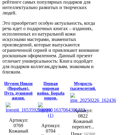
рейтинге самых популярных подарков для
интеллектуально развитых и творческих
людей.
Это приобретает особую актуальность, когда
речь идет о подарочных книгах ‒ изданиях,
исполненных из натуральной кожи
искусными мастерами, знаменитых
произведений, которые выпускаются
ограниченной серией и привлекают внимание
роскошным оформлением. Данный презент
отличает универсальность: Книга подойдет
для подарков коллегам,друзьям, знакомым и
близким.
Игумен Никон
Первая
Мудрость
(Воробьев).
мировая
тысячелетий.
Путь духовной
война. Борьба
жизни.
миров.
Артикул:
0822
Артикул:
Кожаный
0769
Артикул:
переплет...
Кожаный
0704
Цена:
16'000