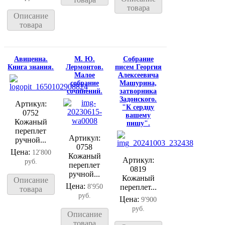
товара
Описание
товара
Авиценна.
М. Ю.
Собрание
Книга знания.
Лермонтов.
писем Георгия
Малое
Алексеевича
собрание
Машурина,
сочинений.
затворника
Задонского.
Артикул:
"К сердцу
0752
вашему
Кожаный
пишу".
переплет
Артикул:
ручной...
0758
Цена:
12'800
Кожаный
Артикул:
руб.
переплет
0819
ручной...
Кожаный
Описание
Цена:
8'950
переплет...
товара
руб.
Цена:
9'900
руб.
Описание
товара