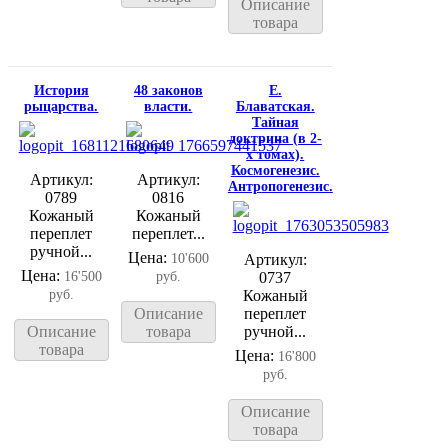
Описание
товара
История
48 законов
Е.
рыцарства.
власти.
Блаватская.
Тайная
доктрина (в 2-
х томах).
Космогенезис.
Артикул:
Артикул:
Антропогенезис.
0789
0816
Кожаный
Кожаный
переплет
переплет...
ручной...
Цена:
10'600
Артикул:
Цена:
16'500
руб.
0737
руб.
Кожаный
Описание
переплет
Описание
товара
ручной...
товара
Цена:
16'800
руб.
Описание
товара