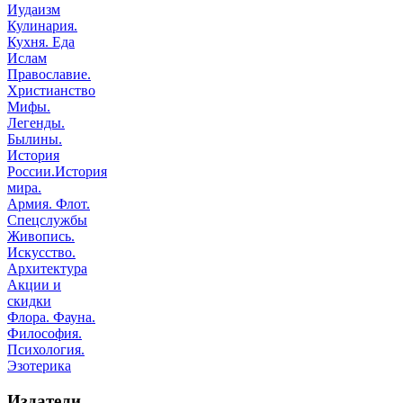
Иудаизм
Кулинария.
Кухня. Еда
Ислам
Православие.
Христианство
Мифы.
Легенды.
Былины.
История
России.История
мира.
Армия. Флот.
Спецслужбы
Живопись.
Искусство.
Архитектура
Акции и
скидки
Флора. Фауна.
Философия.
Психология.
Эзотерика
Издатели